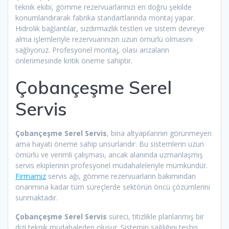
teknik ekibi, gömme rezervuarlarınızı en doğru şekilde
konumlandırarak fabrika standartlarında montaj yapar.
Hidrolik bağlantılar, sızdırmazlık testleri ve sistem devreye
alma işlemleriyle rezervuarınızın uzun ömürlü olmasını
sağlıyoruz. Profesyonel montaj, olası arızaların
önlenmesinde kritik öneme sahiptir.
Çobançeşme Serel
Servis
Çobançeşme Serel Servis
, bina altyapılarının görünmeyen
ama hayati öneme sahip unsurlarıdır. Bu sistemlerin uzun
ömürlü ve verimli çalışması, ancak alanında uzmanlaşmış
servis ekiplerinin profesyonel müdahaleleriyle mümkündür.
Firmamız
servis ağı, gömme rezervuarların bakımından
onarımına kadar tüm süreçlerde sektörün öncü çözümlerini
sunmaktadır.
Çobançeşme Serel Servis
süreci, titizlikle planlanmış bir
dizi teknik müdahaleden oluşur. Sistemin sağlığını teşhis