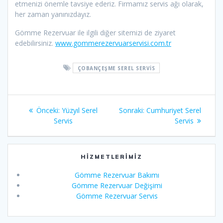
etmenizi önemle tavsiye ederiz. Firmamız servis ağı olarak,
her zaman yanınızdayız.
Gömme Rezervuar ile ilgili diğer sitemizi de ziyaret
edebilirsiniz.
www.gommerezervuarservisi.com.tr
ÇOBANÇEŞME SEREL SERVIS
Yazı
Önceki
Sonraki
Önceki:
Yüzyıl Serel
Sonraki:
Cumhuriyet Serel
gezinmesi
yazı:
yazı:
Servis
Servis
HIZMETLERIMIZ
Gömme Rezervuar Bakımı
Gömme Rezervuar Değişimi
Gömme Rezervuar Servis