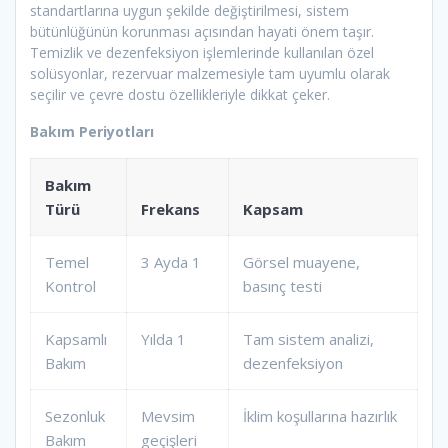
standartlarına uygun şekilde değiştirilmesi, sistem
bütünlüğünün korunması açısından hayati önem taşır.
Temizlik ve dezenfeksiyon işlemlerinde kullanılan özel
solüsyonlar, rezervuar malzemesiyle tam uyumlu olarak
seçilir ve çevre dostu özellikleriyle dikkat çeker.
Bakım Periyotları
Bakım
Türü
Frekans
Kapsam
Temel
3 Ayda 1
Görsel muayene,
Kontrol
basınç testi
Kapsamlı
Yılda 1
Tam sistem analizi,
Bakım
dezenfeksiyon
Sezonluk
Mevsim
İklim koşullarına hazırlık
Bakım
geçişleri