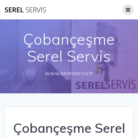
Skip
SEREL
SERVİS
to
content
Çobançeşme
Serel Servis
www.serelservis.tr
Çobançeşme Serel