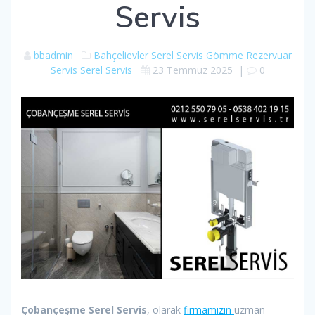
Servis
bbadmin
Bahçelievler Serel Servis
Gömme Rezervuar
Servis
Serel Servis
23 Temmuz 2025
|
0
Çobançeşme Serel Servis
, olarak
firmamızın
uzman