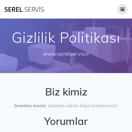
Skip
SEREL
SERVİS
to
content
Gizlilik Politikası
www.serelservis.tr
Biz kimiz
Önerilen metin:
Sitemizin adresi: https://serelservis.tr.
Yorumlar