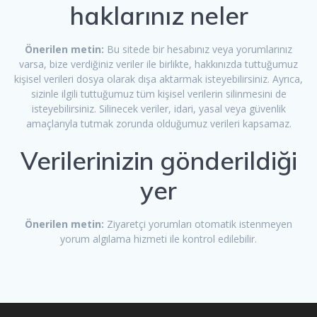
haklarınız neler
Önerilen metin:
Bu sitede bir hesabınız veya yorumlarınız
varsa, bize verdiğiniz veriler ile birlikte, hakkınızda tuttuğumuz
kişisel verileri dosya olarak dışa aktarmak isteyebilirsiniz. Ayrıca,
sizinle ilgili tuttuğumuz tüm kişisel verilerin silinmesini de
isteyebilirsiniz. Silinecek veriler, idari, yasal veya güvenlik
amaçlarıyla tutmak zorunda olduğumuz verileri kapsamaz.
Verilerinizin gönderildiği
yer
Önerilen metin:
Ziyaretçi yorumları otomatik istenmeyen
yorum algılama hizmeti ile kontrol edilebilir.