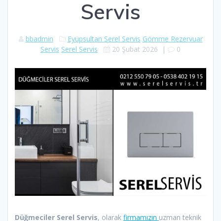
Servis
bbadmin
Eyüpsultan Serel Servis
Gömme Rezervuar
Servis
Serel Servis
20 Şubat 2026
|
0
Düğmeciler Serel Servis
, olarak
firmamızın
uzman teknik