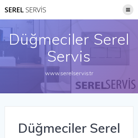
Skip
SEREL
SERVİS
to
content
Düğmeciler Serel
Servis
www.serelservis.tr
Düğmeciler Serel