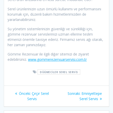
Serel ürünlerinizin uzun ömürlü kullanımı ve performansını
korumak için, düzenli bakım hizmetlerimizden de
yararlanabilirsiniz.
Su yönetim sistemlerinizin güvenliği ve sürekliliği için,
gömme rezervuar servislerinizi uzman ellerine teslim
etmenizi önemle tavsiye ederiz. Firmamız servis ağı olarak,
her zaman yanınızdayız.
Gömme Rezervuar ile ilgili diğer sitemizi de ziyaret
edebilirsiniz.
www.gommerezervuarservisi.com.tr
DÜĞMECILER SEREL SERVIS
Yazı
Önceki
Sonraki
Önceki:
Çırçır Serel
Sonraki:
Emniyettepe
gezinmesi
yazı:
yazı:
Servis
Serel Servis