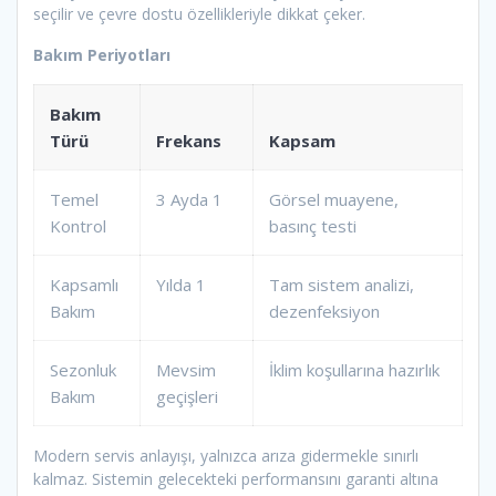
seçilir ve çevre dostu özellikleriyle dikkat çeker.
Bakım Periyotları
Bakım
Türü
Frekans
Kapsam
Temel
3 Ayda 1
Görsel muayene,
Kontrol
basınç testi
Kapsamlı
Yılda 1
Tam sistem analizi,
Bakım
dezenfeksiyon
Sezonluk
Mevsim
İklim koşullarına hazırlık
Bakım
geçişleri
Modern servis anlayışı, yalnızca arıza gidermekle sınırlı
kalmaz. Sistemin gelecekteki performansını garanti altına