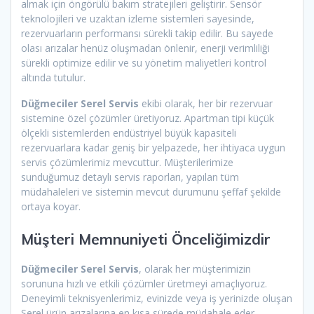
almak için öngörülü bakım stratejileri geliştirir. Sensör
teknolojileri ve uzaktan izleme sistemleri sayesinde,
rezervuarların performansı sürekli takip edilir. Bu sayede
olası arızalar henüz oluşmadan önlenir, enerji verimliliği
sürekli optimize edilir ve su yönetim maliyetleri kontrol
altında tutulur.
Düğmeciler Serel Servis
ekibi olarak, her bir rezervuar
sistemine özel çözümler üretiyoruz. Apartman tipi küçük
ölçekli sistemlerden endüstriyel büyük kapasiteli
rezervuarlara kadar geniş bir yelpazede, her ihtiyaca uygun
servis çözümlerimiz mevcuttur. Müşterilerimize
sunduğumuz detaylı servis raporları, yapılan tüm
müdahaleleri ve sistemin mevcut durumunu şeffaf şekilde
ortaya koyar.
Müşteri Memnuniyeti Önceliğimizdir
Düğmeciler Serel Servis
, olarak her müşterimizin
sorununa hızlı ve etkili çözümler üretmeyi amaçlıyoruz.
Deneyimli teknisyenlerimiz, evinizde veya iş yerinizde oluşan
Serel ürün arızalarına en kısa sürede müdahale eder.