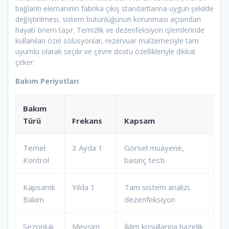
bağlantı elemanının fabrika çıkış standartlarına uygun şekilde
değiştirilmesi, sistem bütünlüğünün korunması açısından
hayati önem taşır. Temizlik ve dezenfeksiyon işlemlerinde
kullanılan özel solüsyonlar, rezervuar malzemesiyle tam
uyumlu olarak seçilir ve çevre dostu özellikleriyle dikkat
çeker.
Bakım Periyotları
Bakım
Türü
Frekans
Kapsam
Temel
3 Ayda 1
Görsel muayene,
Kontrol
basınç testi
Kapsamlı
Yılda 1
Tam sistem analizi,
Bakım
dezenfeksiyon
Sezonluk
Mevsim
İklim koşullarına hazırlık