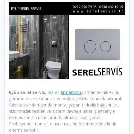
Eyüp Serel Servis
, olarak
firmamızın
uzman teknik ekibi,
gömme rezervuarlarınızı en doğru şekilde konumlandırarak
fabrika standartlarında montaj yapar. Hidrolik bağlantılar,
sızdırmazlık testleri ve sistem devreye alma işlemleriyle
rezervuarınızın uzun ömürlü olmasını sağlıyoruz.
Profesyonel montaj, olası arızaların önlenmesinde kritik
öneme sahiptir.