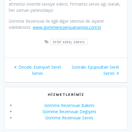
etmenizi önemle tavsiye ederiz. Firmamız servis ağı olarak,
her zaman yanınızdayız.
Gömme Rezervuar ile ilgili diğer sitemizi de ziyaret
edebilirsiniz.
www.gommerezervuarservisi.com.tr
EYÜP SEREL SERVIS
Yazı
Önceki
Sonraki
Önceki:
Esenyurt Serel
Sonraki:
Eyüpsultan Serel
gezinmesi
yazı:
yazı:
Servis
Servis
HIZMETLERIMIZ
Gömme Rezervuar Bakımı
Gömme Rezervuar Değişimi
Gömme Rezervuar Servis