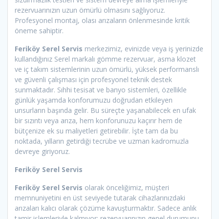
rezervuarınızın uzun ömürlü olmasını sağlıyoruz.
Profesyonel montaj, olası arızaların önlenmesinde kritik
öneme sahiptir.
Feriköy Serel Servis
merkezimiz, evinizde veya iş yerinizde
kullandığınız Serel markalı gömme rezervuar, asma klozet
ve iç takım sistemlerinin uzun ömürlü, yüksek performanslı
ve güvenli çalışması için profesyonel teknik destek
sunmaktadır. Sıhhi tesisat ve banyo sistemleri, özellikle
günlük yaşamda konforumuzu doğrudan etkileyen
unsurların başında gelir. Bu süreçte yaşanabilecek en ufak
bir sızıntı veya arıza, hem konforunuzu kaçırır hem de
bütçenize ek su maliyetleri getirebilir. İşte tam da bu
noktada, yılların getirdiği tecrübe ve uzman kadromuzla
devreye giriyoruz.
Feriköy Serel Servis
Feriköy Serel Servis
olarak önceliğimiz, müşteri
memnuniyetini en üst seviyede tutarak cihazlarınızdaki
arızaları kalıcı olarak çözüme kavuşturmaktır. Sadece anlık
tamir işlemleriyle kalmıyor; rezervuarınızın genel durumunu