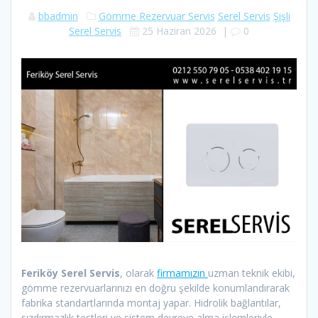
bbadmin
Gömme Rezervuar Servis
Serel Servis
Şişli
Serel Servis
25 Haziran 2026
|
0
Feriköy Serel Servis
, olarak
firmamızın
uzman teknik ekibi,
gömme rezervuarlarınızı en doğru şekilde konumlandırarak
fabrika standartlarında montaj yapar. Hidrolik bağlantılar,
sızdırmazlık testleri ve sistem devreye alma işlemleriyle