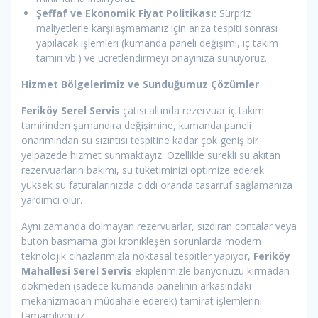
Şeffaf ve Ekonomik Fiyat Politikası:
Sürpriz
maliyetlerle karşılaşmamanız için arıza tespiti sonrası
yapılacak işlemleri (kumanda paneli değişimi, iç takım
tamiri vb.) ve ücretlendirmeyi onayınıza sunuyoruz.
Hizmet Bölgelerimiz ve Sunduğumuz Çözümler
Feriköy Serel Servis
çatısı altında rezervuar iç takım
tamirinden şamandıra değişimine, kumanda paneli
onarımından su sızıntısı tespitine kadar çok geniş bir
yelpazede hizmet sunmaktayız. Özellikle sürekli su akıtan
rezervuarların bakımı, su tüketiminizi optimize ederek
yüksek su faturalarınızda ciddi oranda tasarruf sağlamanıza
yardımcı olur.
Aynı zamanda dolmayan rezervuarlar, sızdıran contalar veya
buton basmama gibi kronikleşen sorunlarda modern
teknolojik cihazlarımızla noktasal tespitler yapıyor,
Feriköy
Mahallesi Serel Servis
ekiplerimizle banyonuzu kırmadan
dökmeden (sadece kumanda panelinin arkasındaki
mekanizmadan müdahale ederek) tamirat işlemlerini
tamamlıyoruz.