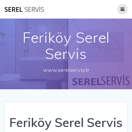
Skip
SEREL
SERVİS
to
content
Feriköy Serel
Servis
www.serelservis.tr
Feriköy Serel Servis