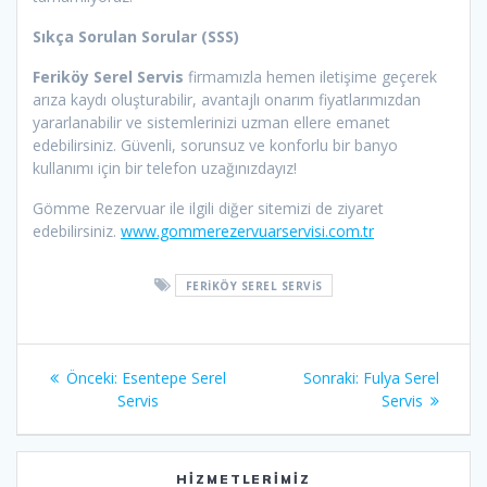
Sıkça Sorulan Sorular (SSS)
Feriköy Serel Servis
firmamızla hemen iletişime geçerek
arıza kaydı oluşturabilir, avantajlı onarım fiyatlarımızdan
yararlanabilir ve sistemlerinizi uzman ellere emanet
edebilirsiniz. Güvenli, sorunsuz ve konforlu bir banyo
kullanımı için bir telefon uzağınızdayız!
Gömme Rezervuar ile ilgili diğer sitemizi de ziyaret
edebilirsiniz.
www.gommerezervuarservisi.com.tr
FERIKÖY SEREL SERVIS
Yazı
Önceki
Sonraki
Önceki:
Esentepe Serel
Sonraki:
Fulya Serel
gezinmesi
yazı:
yazı:
Servis
Servis
HIZMETLERIMIZ