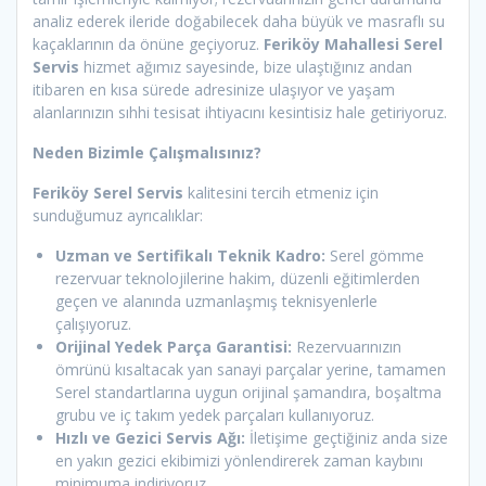
analiz ederek ileride doğabilecek daha büyük ve masraflı su
kaçaklarının da önüne geçiyoruz.
Feriköy Mahallesi Serel
Servis
hizmet ağımız sayesinde, bize ulaştığınız andan
itibaren en kısa sürede adresinize ulaşıyor ve yaşam
alanlarınızın sıhhi tesisat ihtiyacını kesintisiz hale getiriyoruz.
Neden Bizimle Çalışmalısınız?
Feriköy Serel Servis
kalitesini tercih etmeniz için
sunduğumuz ayrıcalıklar:
Uzman ve Sertifikalı Teknik Kadro:
Serel gömme
rezervuar teknolojilerine hakim, düzenli eğitimlerden
geçen ve alanında uzmanlaşmış teknisyenlerle
çalışıyoruz.
Orijinal Yedek Parça Garantisi:
Rezervuarınızın
ömrünü kısaltacak yan sanayi parçalar yerine, tamamen
Serel standartlarına uygun orijinal şamandıra, boşaltma
grubu ve iç takım yedek parçaları kullanıyoruz.
Hızlı ve Gezici Servis Ağı:
İletişime geçtiğiniz anda size
en yakın gezici ekibimizi yönlendirerek zaman kaybını
minimuma indiriyoruz.