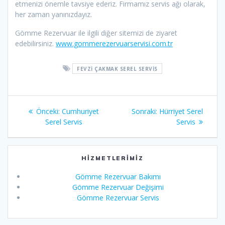
etmenizi önemle tavsiye ederiz. Firmamız servis ağı olarak,
her zaman yanınızdayız.
Gömme Rezervuar ile ilgili diğer sitemizi de ziyaret
edebilirsiniz.
www.gommerezervuarservisi.com.tr
FEVZI ÇAKMAK SEREL SERVIS
Yazı
Önceki
Sonraki
Önceki:
Cumhuriyet
Sonraki:
Hürriyet Serel
gezinmesi
yazı:
yazı:
Serel Servis
Servis
HIZMETLERIMIZ
Gömme Rezervuar Bakımı
Gömme Rezervuar Değişimi
Gömme Rezervuar Servis