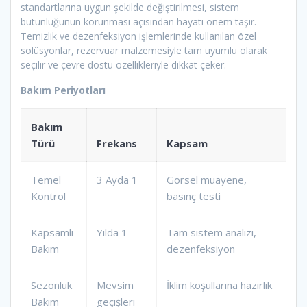
standartlarına uygun şekilde değiştirilmesi, sistem
bütünlüğünün korunması açısından hayati önem taşır.
Temizlik ve dezenfeksiyon işlemlerinde kullanılan özel
solüsyonlar, rezervuar malzemesiyle tam uyumlu olarak
seçilir ve çevre dostu özellikleriyle dikkat çeker.
Bakım Periyotları
Bakım
Türü
Frekans
Kapsam
Temel
3 Ayda 1
Görsel muayene,
Kontrol
basınç testi
Kapsamlı
Yılda 1
Tam sistem analizi,
Bakım
dezenfeksiyon
Sezonluk
Mevsim
İklim koşullarına hazırlık
Bakım
geçişleri