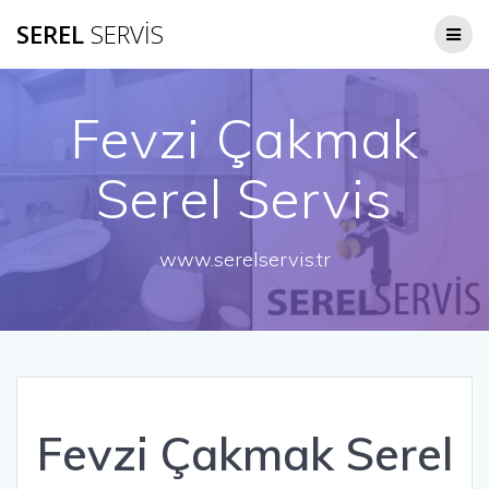
Skip
SEREL
SERVİS
to
content
Fevzi Çakmak
Serel Servis
www.serelservis.tr
Fevzi Çakmak Serel