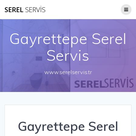
Skip
SEREL
SERVİS
to
content
Gayrettepe Serel
Servis
www.serelservis.tr
Gayrettepe Serel