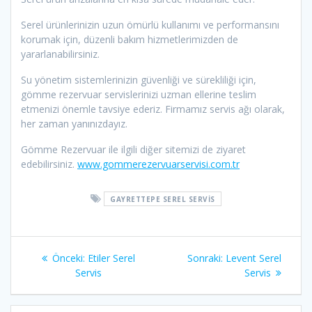
Serel ürünlerinizin uzun ömürlü kullanımı ve performansını
korumak için, düzenli bakım hizmetlerimizden de
yararlanabilirsiniz.
Su yönetim sistemlerinizin güvenliği ve sürekliliği için,
gömme rezervuar servislerinizi uzman ellerine teslim
etmenizi önemle tavsiye ederiz. Firmamız servis ağı olarak,
her zaman yanınızdayız.
Gömme Rezervuar ile ilgili diğer sitemizi de ziyaret
edebilirsiniz.
www.gommerezervuarservisi.com.tr
GAYRETTEPE SEREL SERVIS
Yazı
Önceki
Sonraki
Önceki:
Etiler Serel
Sonraki:
Levent Serel
gezinmesi
yazı:
yazı:
Servis
Servis