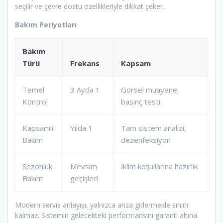
seçilir ve çevre dostu özellikleriyle dikkat çeker.
Bakım Periyotları
Bakım
Türü
Frekans
Kapsam
Temel
3 Ayda 1
Görsel muayene,
Kontrol
basınç testi
Kapsamlı
Yılda 1
Tam sistem analizi,
Bakım
dezenfeksiyon
Sezonluk
Mevsim
İklim koşullarına hazırlık
Bakım
geçişleri
Modern servis anlayışı, yalnızca arıza gidermekle sınırlı
kalmaz. Sistemin gelecekteki performansını garanti altına