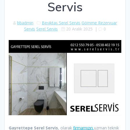
Servis
bbadmin
Beşiktaş Serel Servis
Gömme Rezervuar
Servis
Serel Servis
20 Aralık 2025
|
0
Gayrettepe Serel Servis
, olarak
firmamızın
uzman teknik