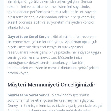
almak için öngörülü bakım stratejileri geliştirir. Sensör
teknolojileri ve uzaktan izleme sistemleri sayesinde,
rezervuarların performansı sürekli takip edilir. Bu sayede
olası arızalar henüz oluşmadan önlenir, enerji verimliliği
sürekli optimize edilir ve su yönetim maliyetleri kontrol
altında tutulur.
Gayrettepe Serel Servis
ekibi olarak, her bir rezervuar
sistemine özel çözümler üretiyoruz. Apartman tipi küçük
ölçekli sistemlerden endüstriyel büyük kapasiteli
rezervuarlara kadar geniş bir yelpazede, her ihtiyaca uygun
servis çözümlerimiz mevcuttur. Müşterilerimize
sunduğumuz detaylı servis raporları, yapılan tüm
müdahaleleri ve sistemin mevcut durumunu şeffaf şekilde
ortaya koyar.
Müşteri Memnuniyeti Önceliğimizdir
Gayrettepe Serel Servis
, olarak her müşterimizin
sorununa hızlı ve etkili çözümler üretmeyi amaçlıyoruz.
Deneyimli teknisyenlerimiz, evinizde veya iş yerinizde oluşan
Serel ürün arızalarına en kısa sürede müdahale eder.