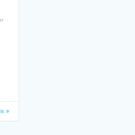
er
is