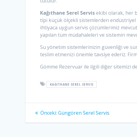
tutulur.
Kağıthane Serel Servis
ekibi olarak, her 
tipi küçük ölçekli sistemlerden endüstriye
ihtiyaca uygun servis çözümlerimiz mevcut
yapılan tüm müdahaleleri ve sistemin mev
Su yönetim sistemlerinizin güvenliği ve sür
teslim etmenizi önemle tavsiye ederiz. Fir
Gömme Rezervuar ile ilgili diğer sitemizi de
KAĞITHANE SEREL SERVIS
Yazı
Önceki
Önceki:
Güngören Serel Servis
yazı:
gezinmesi