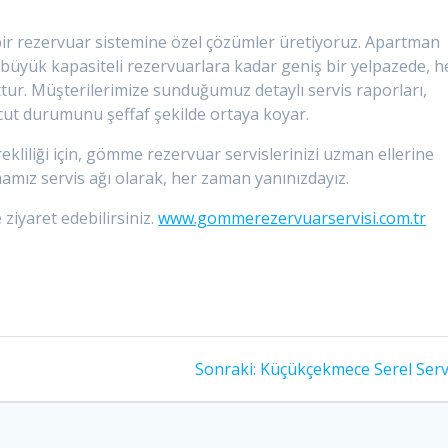
bir rezervuar sistemine özel çözümler üretiyoruz. Apartman
l büyük kapasiteli rezervuarlara kadar geniş bir yelpazede, h
tur. Müşterilerimize sunduğumuz detaylı servis raporları,
cut durumunu şeffaf şekilde ortaya koyar.
ekliliği için, gömme rezervuar servislerinizi uzman ellerine
mamız servis ağı olarak, her zaman yanınızdayız.
 ziyaret edebilirsiniz.
www.gommerezervuarservisi.com.tr
Sonraki
Sonraki:
Küçükçekmece Serel Serv
yazı: