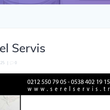
el Servis
025
|
0