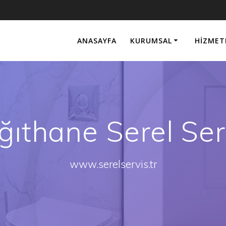
ANASAYFA
KURUMSAL
HIZMET
ğıthane Serel Ser
www.serelservis.tr