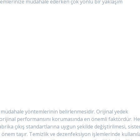
stemlerinize müdahale ederken çok yönlü bir yaklaşım
, müdahale yöntemlerinin belirlenmesidir. Orijinal yedek
n orijinal performansını korumasında en önemli faktördür. He
abrika çıkış standartlarına uygun şekilde değiştirilmesi, sist
nem taşır. Temizlik ve dezenfeksiyon işlemlerinde kullanıl