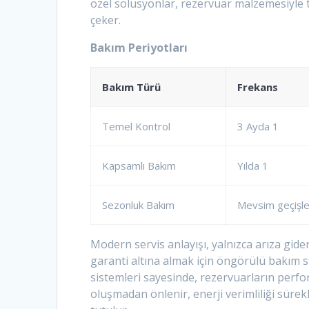
özel solüsyonlar, rezervuar malzemesiyle t
çeker.
Bakım Periyotları
Bakım Türü
Frekans
Temel Kontrol
3 Ayda 1
Kapsamlı Bakım
Yılda 1
Sezonluk Bakım
Mevsim geçişle
Modern servis anlayışı, yalnızca arıza gid
garanti altına almak için öngörülü bakım str
sistemleri sayesinde, rezervuarların perfor
oluşmadan önlenir, enerji verimliliği sürekl