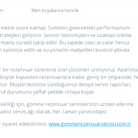
ri
İklim koşullarına hazırlık
ermekle sınırlı kalmaz. Sistemin gelecekteki performansını
atejileri geliştirir. Sensör teknolojileri ve uzaktan izleme
mansı sürekli takip edilir. Bu sayede olası arızalar henüz
i optimize edilir ve su yönetim maliyetleri kontrol altında
r bir rezervuar sistemine özel çözümler üretiyoruz. Apartm
l büyük kapasiteli rezervuarlara kadar geniş bir yelpazede, h
tur. Müşterilerimize sunduğumuz detaylı servis raporları,
cut durumunu şeffaf şekilde ortaya koyar.
ekliliği için, gömme rezervuar servislerinizi uzman ellerine
mamız servis ağı olarak, her zaman yanınızdayız.
 ziyaret edebilirsiniz.
www.gommerezervuarservisi.com.tr