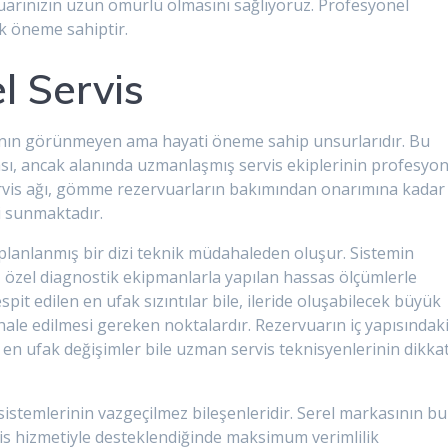
vuarınızın uzun ömürlü olmasını sağlıyoruz. Profesyonel
ik öneme sahiptir.
 Servis
arının görünmeyen ama hayati öneme sahip unsurlarıdır. Bu
ası, ancak alanında uzmanlaşmış servis ekiplerinin profesyon
vis ağı, gömme rezervuarların bakımından onarımına kadar
i sunmaktadır.
le planlanmış bir dizi teknik müdahaleden oluşur. Sistemin
, özel diagnostik ekipmanlarla yapılan hassas ölçümlerle
pit edilen en ufak sızıntılar bile, ileride oluşabilecek büyük
ale edilmesi gereken noktalardır. Rezervuarın iç yapısındak
en ufak değişimler bile uzman servis teknisyenlerinin dikkat
temlerinin vazgeçilmez bileşenleridir. Serel markasının bu
rvis hizmetiyle desteklendiğinde maksimum verimlilik