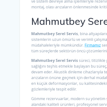
ve sistem devreye alma işlemleriyle rezer
montaj, olası arızaların önlenmesinde krit
Mahmutbey Serel
Mahmutbey Serel Servis
, bina altyapıl
sistemlerin uzun ömürlü ve verimli çalışm
müdahaleleriyle mümkündür.
Firmamız
ser
tüm süreçlerde sektörün öncü çözümlerin
Mahmutbey Serel Servis
süreci, titizlik
sağlığını teşhis etmekle başlayan bu süreç
devam eder. Akustik dinleme cihazlarıyla tes
arızaların önüne geçmek için derhal müdah
en küçük deformasyonlar, su kalitesindeki 
gözlemleriyle tespit edilir.
Gömme rezervuarlar, modern su yönetim sis
alandaki kaliteli ürünleri, profesyonel se