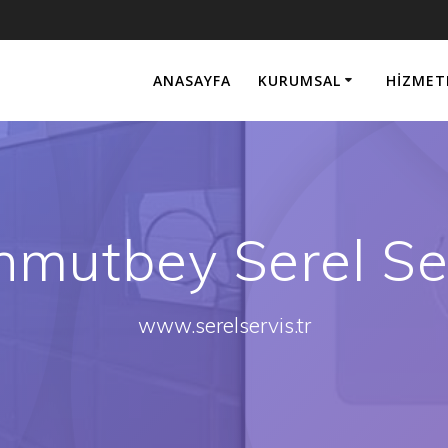
ANASAYFA
KURUMSAL
HIZMET
mutbey Serel Se
www.serelservis.tr