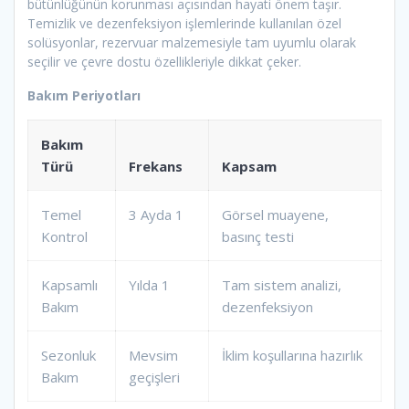
bütünlüğünün korunması açısından hayati önem taşır.
Temizlik ve dezenfeksiyon işlemlerinde kullanılan özel
solüsyonlar, rezervuar malzemesiyle tam uyumlu olarak
seçilir ve çevre dostu özellikleriyle dikkat çeker.
Bakım Periyotları
Bakım
Türü
Frekans
Kapsam
Temel
3 Ayda 1
Görsel muayene,
Kontrol
basınç testi
Kapsamlı
Yılda 1
Tam sistem analizi,
Bakım
dezenfeksiyon
Sezonluk
Mevsim
İklim koşullarına hazırlık
Bakım
geçişleri