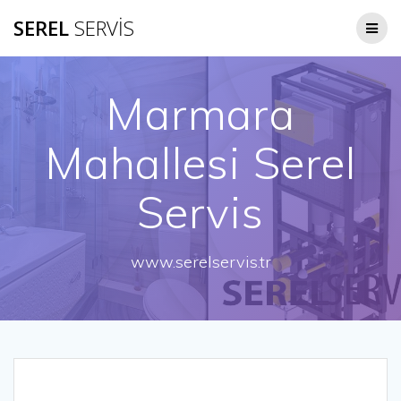
Skip
SEREL
SERVİS
to
content
Marmara
Mahallesi Serel
Servis
www.serelservis.tr