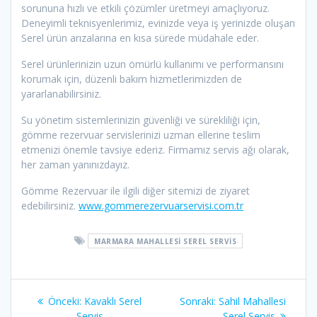
sorununa hızlı ve etkili çözümler üretmeyi amaçlıyoruz.
Deneyimli teknisyenlerimiz, evinizde veya iş yerinizde oluşan
Serel ürün arızalarına en kısa sürede müdahale eder.
Serel ürünlerinizin uzun ömürlü kullanımı ve performansını
korumak için, düzenli bakım hizmetlerimizden de
yararlanabilirsiniz.
Su yönetim sistemlerinizin güvenliği ve sürekliliği için,
gömme rezervuar servislerinizi uzman ellerine teslim
etmenizi önemle tavsiye ederiz. Firmamız servis ağı olarak,
her zaman yanınızdayız.
Gömme Rezervuar ile ilgili diğer sitemizi de ziyaret
edebilirsiniz.
www.gommerezervuarservisi.com.tr
MARMARA MAHALLESI SEREL SERVIS
Yazı
Önceki
Sonraki
Önceki:
Kavaklı Serel
Sonraki:
Sahil Mahallesi
yazı:
yazı:
Servis
Serel Servis