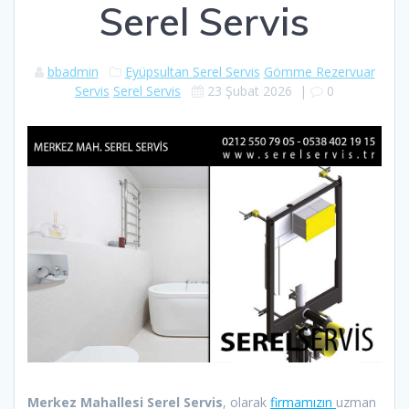
Serel Servis
bbadmin
Eyüpsultan Serel Servis
Gömme Rezervuar
Servis
Serel Servis
23 Şubat 2026
|
0
Merkez Mahallesi Serel Servis
, olarak
firmamızın
uzman