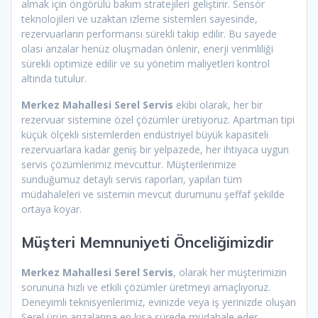
almak için öngörülü bakım stratejileri geliştirir. Sensör
teknolojileri ve uzaktan izleme sistemleri sayesinde,
rezervuarların performansı sürekli takip edilir. Bu sayede
olası arızalar henüz oluşmadan önlenir, enerji verimliliği
sürekli optimize edilir ve su yönetim maliyetleri kontrol
altında tutulur.
Merkez Mahallesi Serel Servis
ekibi olarak, her bir
rezervuar sistemine özel çözümler üretiyoruz. Apartman tipi
küçük ölçekli sistemlerden endüstriyel büyük kapasiteli
rezervuarlara kadar geniş bir yelpazede, her ihtiyaca uygun
servis çözümlerimiz mevcuttur. Müşterilerimize
sunduğumuz detaylı servis raporları, yapılan tüm
müdahaleleri ve sistemin mevcut durumunu şeffaf şekilde
ortaya koyar.
Müşteri Memnuniyeti Önceliğimizdir
Merkez Mahallesi Serel Servis
, olarak her müşterimizin
sorununa hızlı ve etkili çözümler üretmeyi amaçlıyoruz.
Deneyimli teknisyenlerimiz, evinizde veya iş yerinizde oluşan
Serel ürün arızalarına en kısa sürede müdahale eder.