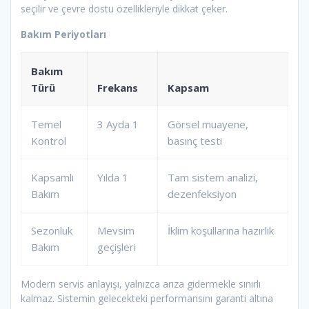
seçilir ve çevre dostu özellikleriyle dikkat çeker.
Bakım Periyotları
Bakım
Türü
Frekans
Kapsam
Temel
3 Ayda 1
Görsel muayene,
Kontrol
basınç testi
Kapsamlı
Yılda 1
Tam sistem analizi,
Bakım
dezenfeksiyon
Sezonluk
Mevsim
İklim koşullarına hazırlık
Bakım
geçişleri
Modern servis anlayışı, yalnızca arıza gidermekle sınırlı
kalmaz. Sistemin gelecekteki performansını garanti altına