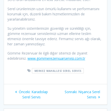
Serel ürünlerinizin uzun ömürlü kullanımı ve performansını
korumak için, düzenli bakım hizmetlerimizden de
yararlanabilirsiniz.
Su yönetim sistemlerinizin güvenliği ve sürekliliği için,
gömme rezervuar servislerinizi uzman ellerine teslim
etmenizi önemle tavsiye ederiz. Firmamız servis ağı olarak,
her zaman yanınızdayız.
Gömme Rezervuar ile ilgili diğer sitemizi de ziyaret
edebilirsiniz.
www.gommerezervuarservisi.com.tr
MERKEZ MAHALLESI SEREL SERVIS
Yazı
Önceki
Sonraki
Önceki:
Karadolap
Sonraki:
Nişanca Serel
gezinmesi
yazı:
yazı:
Serel Servis
Servis