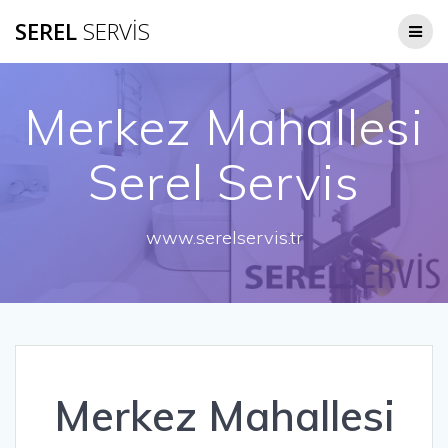
Skip
SEREL
SERVİS
to
content
Merkez Mahallesi
Serel Servis
www.serelservis.tr
Merkez Mahallesi