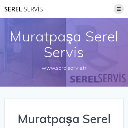
Skip
SEREL
SERVİS
to
content
Muratpaşa Serel
Servis
www.serelservis.tr
Muratpaşa Serel