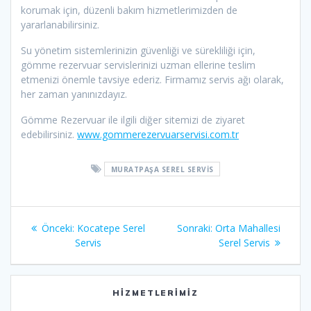
korumak için, düzenli bakım hizmetlerimizden de
yararlanabilirsiniz.
Su yönetim sistemlerinizin güvenliği ve sürekliliği için,
gömme rezervuar servislerinizi uzman ellerine teslim
etmenizi önemle tavsiye ederiz. Firmamız servis ağı olarak,
her zaman yanınızdayız.
Gömme Rezervuar ile ilgili diğer sitemizi de ziyaret
edebilirsiniz.
www.gommerezervuarservisi.com.tr
MURATPAŞA SEREL SERVIS
Yazı
Önceki
Sonraki
Önceki:
Kocatepe Serel
Sonraki:
Orta Mahallesi
gezinmesi
yazı:
yazı:
Servis
Serel Servis
HIZMETLERIMIZ