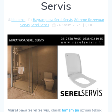
Servis
bbadmin
Bayrampaşa Serel Servis
Gömme Rezervuar
Servis
Serel Servis
24 Kasım 2025
|
0
Muratpaşa Serel Servis
, olarak
firmamızın
uzman teknik