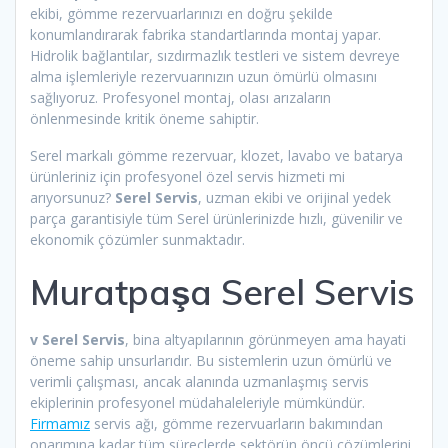
ekibi, gömme rezervuarlarınızı en doğru şekilde
konumlandırarak fabrika standartlarında montaj yapar.
Hidrolik bağlantılar, sızdırmazlık testleri ve sistem devreye
alma işlemleriyle rezervuarınızın uzun ömürlü olmasını
sağlıyoruz. Profesyonel montaj, olası arızaların
önlenmesinde kritik öneme sahiptir.
Serel markalı gömme rezervuar, klozet, lavabo ve batarya
ürünleriniz için profesyonel özel servis hizmeti mi
arıyorsunuz?
Serel Servis
, uzman ekibi ve orijinal yedek
parça garantisiyle tüm Serel ürünlerinizde hızlı, güvenilir ve
ekonomik çözümler sunmaktadır.
Muratpaşa Serel Servis
v Serel Servis
, bina altyapılarının görünmeyen ama hayati
öneme sahip unsurlarıdır. Bu sistemlerin uzun ömürlü ve
verimli çalışması, ancak alanında uzmanlaşmış servis
ekiplerinin profesyonel müdahaleleriyle mümkündür.
Firmamız
servis ağı, gömme rezervuarların bakımından
onarımına kadar tüm süreçlerde sektörün öncü çözümlerini