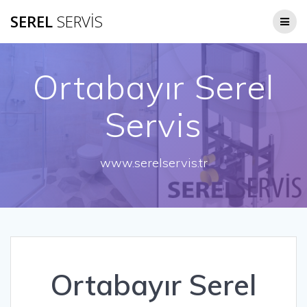
Skip
SEREL
SERVİS
to
content
Ortabayır Serel
Servis
www.serelservis.tr
Ortabayır Serel