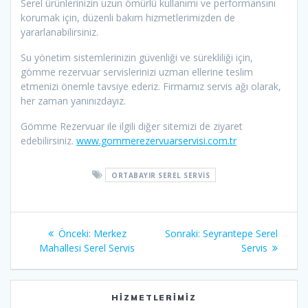
Serel ürünlerinizin uzun ömürlü kullanımı ve performansını
korumak için, düzenli bakım hizmetlerimizden de
yararlanabilirsiniz.
Su yönetim sistemlerinizin güvenliği ve sürekliliği için,
gömme rezervuar servislerinizi uzman ellerine teslim
etmenizi önemle tavsiye ederiz. Firmamız servis ağı olarak,
her zaman yanınızdayız.
Gömme Rezervuar ile ilgili diğer sitemizi de ziyaret
edebilirsiniz.
www.gommerezervuarservisi.com.tr
ORTABAYIR SEREL SERVIS
Yazı
Önceki
Sonraki
Önceki:
Merkez
Sonraki:
Seyrantepe Serel
gezinmesi
yazı:
yazı:
Mahallesi Serel Servis
Servis
HIZMETLERIMIZ