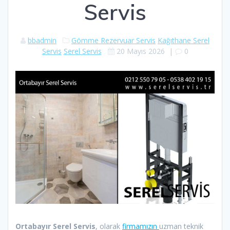
Servis
bbadmin
Gömme Rezervuar Servis
Kağıthane Serel
Servis
Serel Servis
20 Mayıs 2026
|
0
Ortabayır Serel Servis
, olarak
firmamızın
uzman teknik