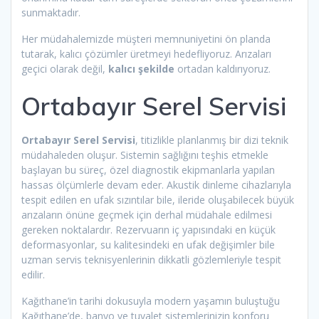
sunmaktadır.
Her müdahalemizde müşteri memnuniyetini ön planda
tutarak, kalıcı çözümler üretmeyi hedefliyoruz. Arızaları
geçici olarak değil,
kalıcı şekilde
ortadan kaldırıyoruz.
Ortabayır Serel Servisi
Ortabayır Serel Servisi
, titizlikle planlanmış bir dizi teknik
müdahaleden oluşur. Sistemin sağlığını teşhis etmekle
başlayan bu süreç, özel diagnostik ekipmanlarla yapılan
hassas ölçümlerle devam eder. Akustik dinleme cihazlarıyla
tespit edilen en ufak sızıntılar bile, ileride oluşabilecek büyük
arızaların önüne geçmek için derhal müdahale edilmesi
gereken noktalardır. Rezervuarın iç yapısındaki en küçük
deformasyonlar, su kalitesindeki en ufak değişimler bile
uzman servis teknisyenlerinin dikkatli gözlemleriyle tespit
edilir.
Kağıthane’in tarihi dokusuyla modern yaşamın buluştuğu
Kağıthane’de, banyo ve tuvalet sistemlerinizin konforu