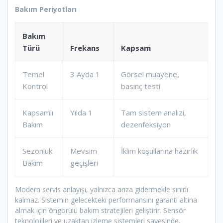
Bakım Periyotları
Bakım
Türü
Frekans
Kapsam
Temel
3 Ayda 1
Görsel muayene,
Kontrol
basınç testi
Kapsamlı
Yılda 1
Tam sistem analizi,
Bakım
dezenfeksiyon
Sezonluk
Mevsim
İklim koşullarına hazırlık
Bakım
geçişleri
Modern servis anlayışı, yalnızca arıza gidermekle sınırlı
kalmaz. Sistemin gelecekteki performansını garanti altına
almak için öngörülü bakım stratejileri geliştirir. Sensör
teknolojileri ve uzaktan izleme sistemleri sayesinde,