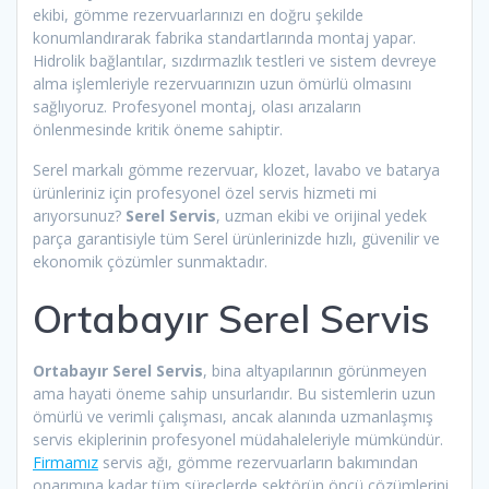
ekibi, gömme rezervuarlarınızı en doğru şekilde
konumlandırarak fabrika standartlarında montaj yapar.
Hidrolik bağlantılar, sızdırmazlık testleri ve sistem devreye
alma işlemleriyle rezervuarınızın uzun ömürlü olmasını
sağlıyoruz. Profesyonel montaj, olası arızaların
önlenmesinde kritik öneme sahiptir.
Serel markalı gömme rezervuar, klozet, lavabo ve batarya
ürünleriniz için profesyonel özel servis hizmeti mi
arıyorsunuz?
Serel Servis
, uzman ekibi ve orijinal yedek
parça garantisiyle tüm Serel ürünlerinizde hızlı, güvenilir ve
ekonomik çözümler sunmaktadır.
Ortabayır Serel Servis
Ortabayır Serel Servis
, bina altyapılarının görünmeyen
ama hayati öneme sahip unsurlarıdır. Bu sistemlerin uzun
ömürlü ve verimli çalışması, ancak alanında uzmanlaşmış
servis ekiplerinin profesyonel müdahaleleriyle mümkündür.
Firmamız
servis ağı, gömme rezervuarların bakımından
onarımına kadar tüm süreçlerde sektörün öncü çözümlerini