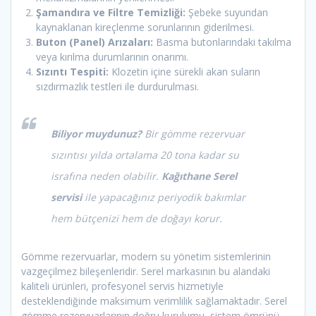
Şamandıra ve Filtre Temizliği:
Şebeke suyundan
kaynaklanan kireçlenme sorunlarının giderilmesi.
Buton (Panel) Arızaları:
Basma butonlarındaki takılma
veya kırılma durumlarının onarımı.
Sızıntı Tespiti:
Klozetin içine sürekli akan suların
sızdırmazlık testleri ile durdurulması.
Biliyor muydunuz?
Bir gömme rezervuar
sızıntısı yılda ortalama 20 tona kadar su
israfına neden olabilir.
Kağıthane Serel
servisi
ile yapacağınız periyodik bakımlar
hem bütçenizi hem de doğayı korur.
Gömme rezervuarlar, modern su yönetim sistemlerinin
vazgeçilmez bileşenleridir. Serel markasının bu alandaki
kaliteli ürünleri, profesyonel servis hizmetiyle
desteklendiğinde maksimum verimlilik sağlamaktadır. Serel
gömme rezervuarlarının doğru kurulumu, sistem ömrünü