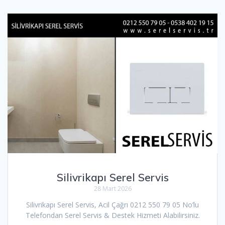
Silivrikapı Serel Servis
28 Mart 2026
Silivrikapı Serel Servis, Acil Çağrı 0212 550 79 05 No’lu
Telefondan Serel Servis & Destek Hizmeti Alabilirsiniz.