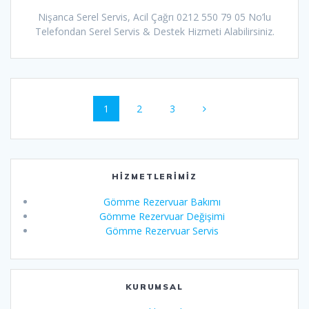
Nişanca Serel Servis, Acil Çağrı 0212 550 79 05 No’lu
Telefondan Serel Servis & Destek Hizmeti Alabilirsiniz.
Yazı
Sayfa
Sayfa
Sayfa
1
2
3
dolaşımı
HIZMETLERIMIZ
Gömme Rezervuar Bakımı
Gömme Rezervuar Değişimi
Gömme Rezervuar Servis
KURUMSAL