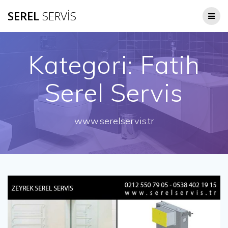
Skip
SEREL
SERVİS
to
content
Kategori:
Fatih
Serel Servis
www.serelservis.tr