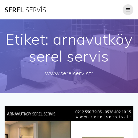
Skip
SEREL
SERVİS
to
content
Etiket:
arnavutköy
serel servis
www.serelservis.tr