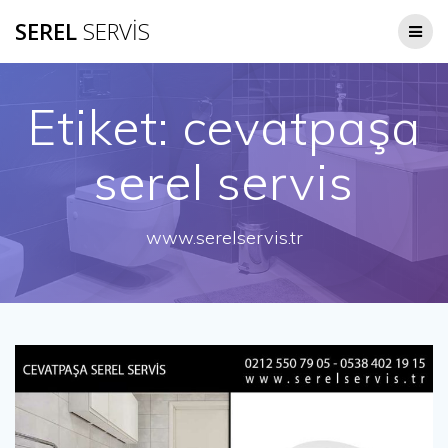
Skip
SEREL
SERVİS
to
content
Etiket:
cevatpaşa
serel servis
www.serelservis.tr