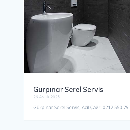
Gürpınar Serel Servis
26 Aralık 2025
Gürpınar Serel Servis, Acil Çağrı 0212 550 79