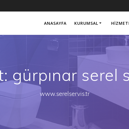
ANASAYFA
KURUMSAL
HIZMET
t:
gürpınar serel 
www.serelservis.tr