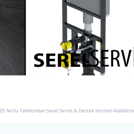
 05 No’lu Telefondan Serel Servis & Destek Hizmeti Alabilirsin