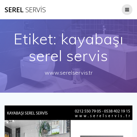
Skip
SEREL
SERVİS
to
content
Etiket:
kayabaşı
serel servis
www.serelservis.tr