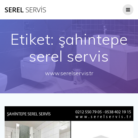
Skip
SEREL
SERVİS
to
content
Etiket:
şahintepe
serel servis
www.serelservis.tr