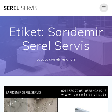
Skip
SEREL
SERVİS
to
content
Etiket:
Sarıdemir
Serel Servis
www.serelservis.tr