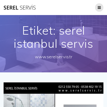
Skip
SEREL
SERVİS
to
content
Etiket:
serel
istanbul servis
www.serelservis.tr