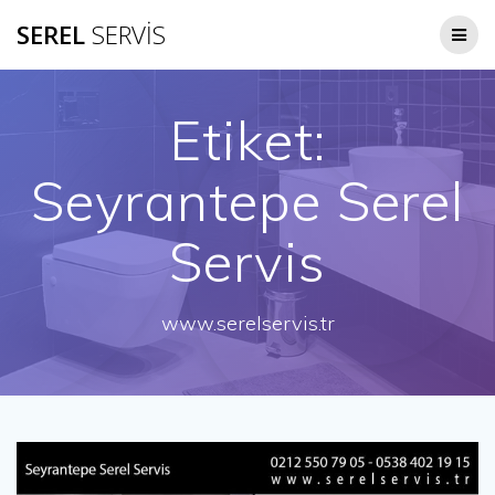
Skip
SEREL
SERVİS
to
content
Etiket:
Seyrantepe Serel
Servis
www.serelservis.tr