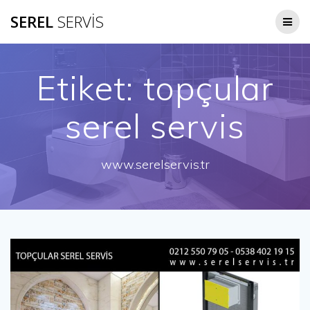
Skip
SEREL
SERVİS
to
content
Etiket:
topçular
serel servis
www.serelservis.tr