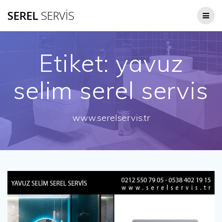
Skip
SEREL
SERVİS
to
content
Etiket:
yavuz
selim serel servis
www.serelservis.tr