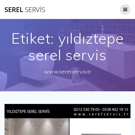
Skip
SEREL
SERVİS
to
content
Etiket:
yıldıztepe
serel servis
www.serelservis.tr