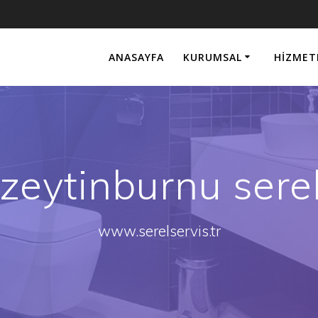
ANASAYFA
KURUMSAL
HIZMET
zeytinburnu serel
www.serelservis.tr