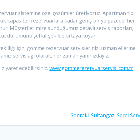
ezervuar sistemine özel çözümler üretiyoruz. Apartman tipi
ük kapasiteli rezervuarlara kadar geniş bir yelpazede, her
tur. Müşterilerimize sunduğumuz detaylı servis raporları,
cut durumunu şeffaf şekilde ortaya koyar.
ekliliği için, gömme rezervuar servislerinizi uzman ellerine
mamız servis ağı olarak, her zaman yanınızdayız.
 ziyaret edebilirsiniz.
www.gommerezervuarservisi.com.tr
Sonraki
Sonraki:
Sultangazi Serel Serv
yazı: