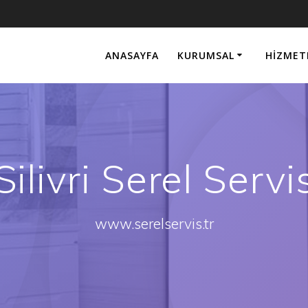
ANASAYFA
KURUMSAL
HIZMET
Silivri Serel Servi
www.serelservis.tr