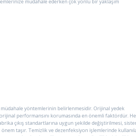
stemlerinize müdahale ederken çok yönlü bir yaklaşım
, müdahale yöntemlerinin belirlenmesidir. Orijinal yedek
n orijinal performansını korumasında en önemli faktördür. He
abrika çıkış standartlarına uygun şekilde değiştirilmesi, sist
nem taşır. Temizlik ve dezenfeksiyon işlemlerinde kullanıl