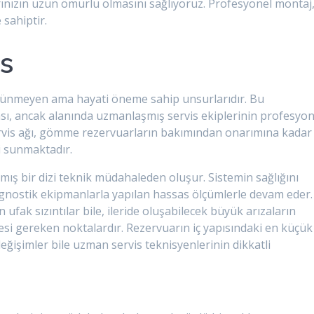
rınızın uzun ömürlü olmasını sağlıyoruz. Profesyonel montaj
 sahiptir.
is
görünmeyen ama hayati öneme sahip unsurlarıdır. Bu
ası, ancak alanında uzmanlaşmış servis ekiplerinin profesyon
vis ağı, gömme rezervuarların bakımından onarımına kadar
i sunmaktadır.
anmış bir dizi teknik müdahaleden oluşur. Sistemin sağlığını
agnostik ekipmanlarla yapılan hassas ölçümlerle devam eder.
 ufak sızıntılar bile, ileride oluşabilecek büyük arızaların
i gereken noktalardır. Rezervuarın iç yapısındaki en küçük
eğişimler bile uzman servis teknisyenlerinin dikkatli