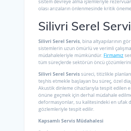
sistem devreye alma işlemleriyle rezervua
olası arızaların önlenmesinde kritik öneme
Silivri Serel Serv
Silivri Serel Servis
, bina altyapılarının 
sistemlerin uzun ömürlü ve verimli çalışm
müdahaleleriyle mümkündür.
Firmamız
ser
tüm süreçlerde sektörün öncü çözümlerin
Silivri Serel Servis
süreci, titizlikle planl
teşhis etmekle başlayan bu süreç, özel di
Akustik dinleme cihazlarıyla tespit edilen en
önüne geçmek için derhal müdahale edilmes
deformasyonlar, su kalitesindeki en ufak d
gözlemleriyle tespit edilir.
Kapsamlı Servis Müdahalesi