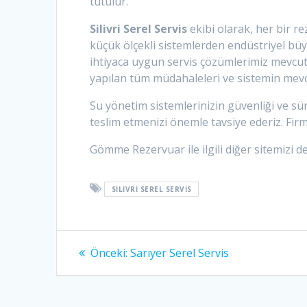
tutulur.
Silivri Serel Servis
ekibi olarak, her bir r
küçük ölçekli sistemlerden endüstriyel büy
ihtiyaca uygun servis çözümlerimiz mevcut
yapılan tüm müdahaleleri ve sistemin mev
Su yönetim sistemlerinizin güvenliği ve sür
teslim etmenizi önemle tavsiye ederiz. Fir
Gömme Rezervuar ile ilgili diğer sitemizi de
SILIVRI SEREL SERVIS
Yazı
Önceki
Önceki:
Sarıyer Serel Servis
yazı:
gezinmesi