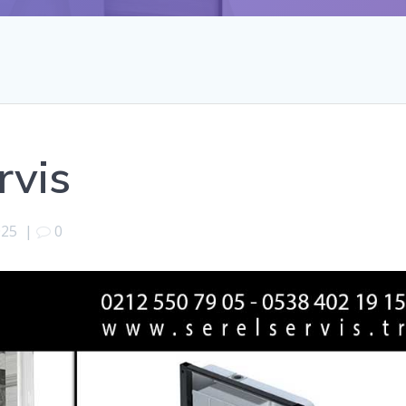
rvis
025
|
0