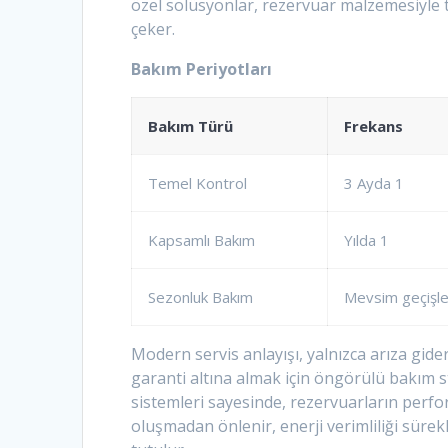
özel solüsyonlar, rezervuar malzemesiyle t
çeker.
Bakım Periyotları
Bakım Türü
Frekans
Temel Kontrol
3 Ayda 1
Kapsamlı Bakım
Yılda 1
Sezonluk Bakım
Mevsim geçişle
Modern servis anlayışı, yalnızca arıza gid
garanti altına almak için öngörülü bakım str
sistemleri sayesinde, rezervuarların perfor
oluşmadan önlenir, enerji verimliliği sürekl