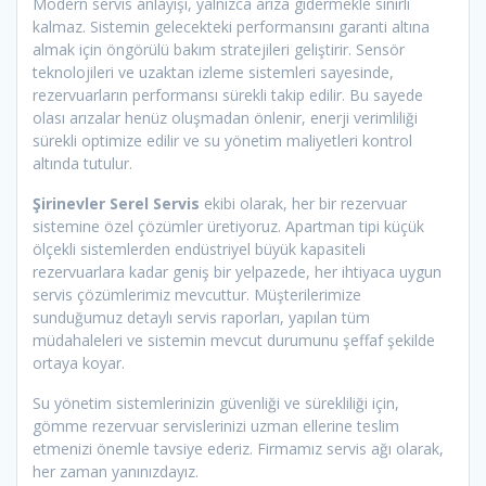
Modern servis anlayışı, yalnızca arıza gidermekle sınırlı
kalmaz. Sistemin gelecekteki performansını garanti altına
almak için öngörülü bakım stratejileri geliştirir. Sensör
teknolojileri ve uzaktan izleme sistemleri sayesinde,
rezervuarların performansı sürekli takip edilir. Bu sayede
olası arızalar henüz oluşmadan önlenir, enerji verimliliği
sürekli optimize edilir ve su yönetim maliyetleri kontrol
altında tutulur.
Şirinevler Serel Servis
ekibi olarak, her bir rezervuar
sistemine özel çözümler üretiyoruz. Apartman tipi küçük
ölçekli sistemlerden endüstriyel büyük kapasiteli
rezervuarlara kadar geniş bir yelpazede, her ihtiyaca uygun
servis çözümlerimiz mevcuttur. Müşterilerimize
sunduğumuz detaylı servis raporları, yapılan tüm
müdahaleleri ve sistemin mevcut durumunu şeffaf şekilde
ortaya koyar.
Su yönetim sistemlerinizin güvenliği ve sürekliliği için,
gömme rezervuar servislerinizi uzman ellerine teslim
etmenizi önemle tavsiye ederiz. Firmamız servis ağı olarak,
her zaman yanınızdayız.