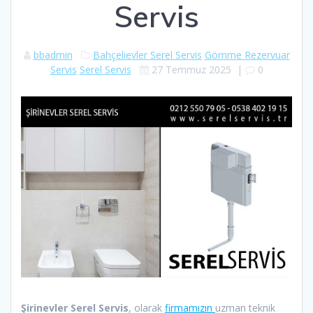
Servis
bbadmin
Bahçelievler Serel Servis
Gömme Rezervuar
Servis
Serel Servis
27 Temmuz 2025
|
0
Şirinevler Serel Servis
, olarak
firmamızın
uzman teknik