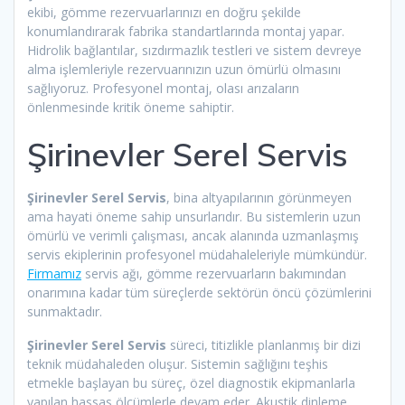
ekibi, gömme rezervuarlarınızı en doğru şekilde
konumlandırarak fabrika standartlarında montaj yapar.
Hidrolik bağlantılar, sızdırmazlık testleri ve sistem devreye
alma işlemleriyle rezervuarınızın uzun ömürlü olmasını
sağlıyoruz. Profesyonel montaj, olası arızaların
önlenmesinde kritik öneme sahiptir.
Şirinevler Serel Servis
Şirinevler Serel Servis
, bina altyapılarının görünmeyen
ama hayati öneme sahip unsurlarıdır. Bu sistemlerin uzun
ömürlü ve verimli çalışması, ancak alanında uzmanlaşmış
servis ekiplerinin profesyonel müdahaleleriyle mümkündür.
Firmamız
servis ağı, gömme rezervuarların bakımından
onarımına kadar tüm süreçlerde sektörün öncü çözümlerini
sunmaktadır.
Şirinevler Serel Servis
süreci, titizlikle planlanmış bir dizi
teknik müdahaleden oluşur. Sistemin sağlığını teşhis
etmekle başlayan bu süreç, özel diagnostik ekipmanlarla
yapılan hassas ölçümlerle devam eder. Akustik dinleme