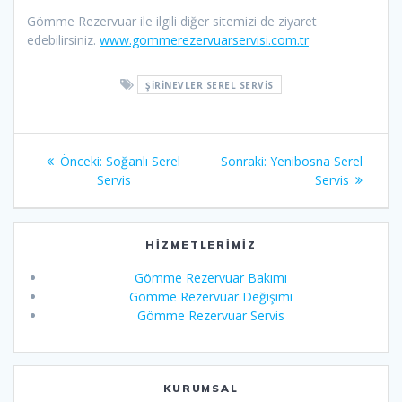
Gömme Rezervuar ile ilgili diğer sitemizi de ziyaret
edebilirsiniz.
www.gommerezervuarservisi.com.tr
ŞIRINEVLER SEREL SERVIS
Yazı
Önceki
Sonraki
Önceki:
Soğanlı Serel
Sonraki:
Yenibosna Serel
gezinmesi
yazı:
yazı:
Servis
Servis
HIZMETLERIMIZ
Gömme Rezervuar Bakımı
Gömme Rezervuar Değişimi
Gömme Rezervuar Servis
KURUMSAL