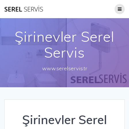
Skip
SEREL
SERVİS
to
content
Şirinevler Serel
Servis
www.serelservis.tr
Şirinevler Serel