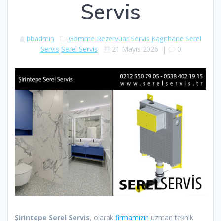
Servis
bbadmin
Gömme Rezervuar Servis
Kağıthane Serel
Servis
Serel Servis
21 Mayıs 2026
|
0
Şirintepe Serel Servis
, olarak
firmamızın
uzman teknik