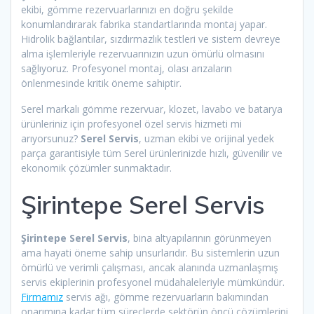
ekibi, gömme rezervuarlarınızı en doğru şekilde
konumlandırarak fabrika standartlarında montaj yapar.
Hidrolik bağlantılar, sızdırmazlık testleri ve sistem devreye
alma işlemleriyle rezervuarınızın uzun ömürlü olmasını
sağlıyoruz. Profesyonel montaj, olası arızaların
önlenmesinde kritik öneme sahiptir.
Serel markalı gömme rezervuar, klozet, lavabo ve batarya
ürünleriniz için profesyonel özel servis hizmeti mi
arıyorsunuz?
Serel Servis
, uzman ekibi ve orijinal yedek
parça garantisiyle tüm Serel ürünlerinizde hızlı, güvenilir ve
ekonomik çözümler sunmaktadır.
Şirintepe Serel Servis
Şirintepe Serel Servis
, bina altyapılarının görünmeyen
ama hayati öneme sahip unsurlarıdır. Bu sistemlerin uzun
ömürlü ve verimli çalışması, ancak alanında uzmanlaşmış
servis ekiplerinin profesyonel müdahaleleriyle mümkündür.
Firmamız
servis ağı, gömme rezervuarların bakımından
onarımına kadar tüm süreçlerde sektörün öncü çözümlerini