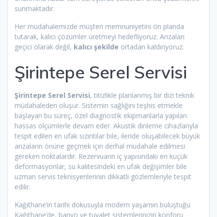
sunmaktadır.
Her müdahalemizde müşteri memnuniyetini ön planda
tutarak, kalıcı çözümler üretmeyi hedefliyoruz. Arızaları
geçici olarak değil,
kalıcı şekilde
ortadan kaldırıyoruz.
Şirintepe Serel Servisi
Şirintepe Serel Servisi
, titizlikle planlanmış bir dizi teknik
müdahaleden oluşur. Sistemin sağlığını teşhis etmekle
başlayan bu süreç, özel diagnostik ekipmanlarla yapılan
hassas ölçümlerle devam eder. Akustik dinleme cihazlarıyla
tespit edilen en ufak sızıntılar bile, ileride oluşabilecek büyük
arızaların önüne geçmek için derhal müdahale edilmesi
gereken noktalardır. Rezervuarın iç yapısındaki en küçük
deformasyonlar, su kalitesindeki en ufak değişimler bile
uzman servis teknisyenlerinin dikkatli gözlemleriyle tespit
edilir.
Kağıthane’in tarihi dokusuyla modern yaşamın buluştuğu
Kağıthane’de, banyo ve tuvalet sistemlerinizin konforu