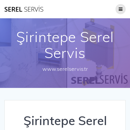
Skip
SEREL
SERVİS
to
content
Şirintepe Serel
Servis
www.serelservis.tr
Şirintepe Serel