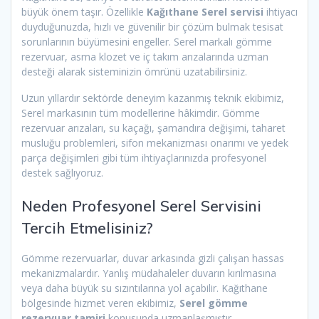
büyük önem taşır. Özellikle
Kağıthane Serel servisi
ihtiyacı
duyduğunuzda, hızlı ve güvenilir bir çözüm bulmak tesisat
sorunlarının büyümesini engeller. Serel markalı gömme
rezervuar, asma klozet ve iç takım arızalarında uzman
desteği alarak sisteminizin ömrünü uzatabilirsiniz.
Uzun yıllardır sektörde deneyim kazanmış teknik ekibimiz,
Serel markasının tüm modellerine hâkimdir. Gömme
rezervuar arızaları, su kaçağı, şamandıra değişimi, taharet
musluğu problemleri, sifon mekanizması onarımı ve yedek
parça değişimleri gibi tüm ihtiyaçlarınızda profesyonel
destek sağlıyoruz.
Neden Profesyonel Serel Servisini
Tercih Etmelisiniz?
Gömme rezervuarlar, duvar arkasında gizli çalışan hassas
mekanizmalardır. Yanlış müdahaleler duvarın kırılmasına
veya daha büyük su sızıntılarına yol açabilir. Kağıthane
bölgesinde hizmet veren ekibimiz,
Serel gömme
rezervuar tamiri
konusunda uzmanlaşmıştır.