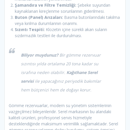
Şamandıra ve Filtre Temizliği:
Şebeke suyundan
kaynaklanan kireçlenme sorunlarının giderilmesi.
Buton (Panel) Arızaları:
Basma butonlarındaki takılma
veya kırılma durumlarının onarımı.
Sızıntı Tespiti:
Klozetin içine sürekli akan suların
sızdırmazlık testleri ile durdurulması.
Biliyor muydunuz?
Bir gömme rezervuar
sızıntısı yılda ortalama 20 tona kadar su
israfına neden olabilir.
Kağıthane Serel
servisi
ile yapacağınız periyodik bakımlar
hem bütçenizi hem de doğayı korur.
Gömme rezervuarlar, modern su yönetim sistemlerinin
vazgeçilmez bileşenleridir. Serel markasının bu alandaki
kaliteli ürünleri, profesyonel servis hizmetiyle
desteklendiğinde maksimum verimlilik sağlamaktadır. Serel
gömme rezervuarlarının doğru kurulumu, sistem ömrünü