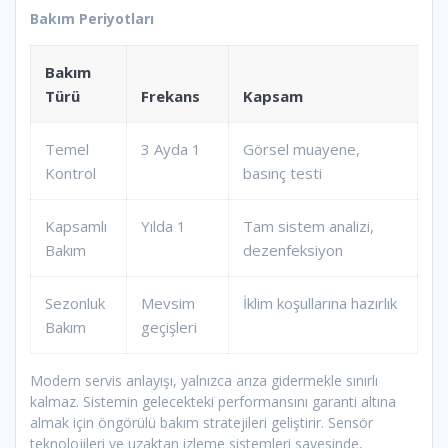
Bakım Periyotları
Bakım
Türü
Frekans
Kapsam
Temel
3 Ayda 1
Görsel muayene,
Kontrol
basınç testi
Kapsamlı
Yılda 1
Tam sistem analizi,
Bakım
dezenfeksiyon
Sezonluk
Mevsim
İklim koşullarına hazırlık
Bakım
geçişleri
Modern servis anlayışı, yalnızca arıza gidermekle sınırlı
kalmaz. Sistemin gelecekteki performansını garanti altına
almak için öngörülü bakım stratejileri geliştirir. Sensör
teknolojileri ve uzaktan izleme sistemleri sayesinde,