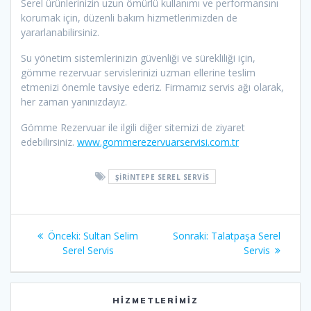
Serel ürünlerinizin uzun ömürlü kullanımı ve performansını
korumak için, düzenli bakım hizmetlerimizden de
yararlanabilirsiniz.
Su yönetim sistemlerinizin güvenliği ve sürekliliği için,
gömme rezervuar servislerinizi uzman ellerine teslim
etmenizi önemle tavsiye ederiz. Firmamız servis ağı olarak,
her zaman yanınızdayız.
Gömme Rezervuar ile ilgili diğer sitemizi de ziyaret
edebilirsiniz.
www.gommerezervuarservisi.com.tr
ŞIRINTEPE SEREL SERVIS
Yazı
Önceki
Sonraki
Önceki:
Sultan Selim
Sonraki:
Talatpaşa Serel
gezinmesi
yazı:
yazı:
Serel Servis
Servis
HIZMETLERIMIZ