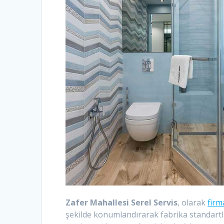
Zafer Mahallesi Serel Servis
, olarak
fir
şekilde konumlandırarak fabrika standartlar