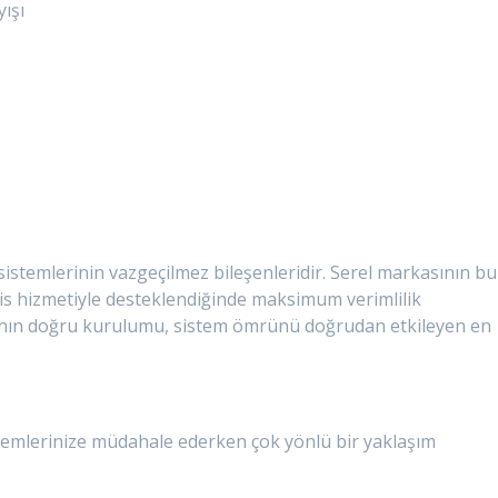
yışı
temlerinin vazgeçilmez bileşenleridir. Serel markasının bu
rvis hizmetiyle desteklendiğinde maksimum verimlilik
ının doğru kurulumu, sistem ömrünü doğrudan etkileyen en
stemlerinize müdahale ederken çok yönlü bir yaklaşım