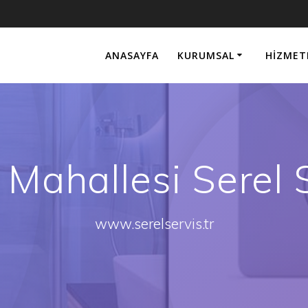
ANASAYFA
KURUMSAL
HIZMET
 Mahallesi Serel 
www.serelservis.tr