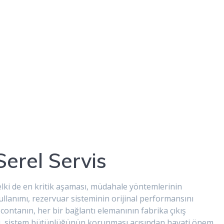
Serel Servis
elki de en kritik aşaması, müdahale yöntemlerinin
kullanımı, rezervuar sisteminin orijinal performansını
ontanın, her bir bağlantı elemanının fabrika çıkış
esi, sistem bütünlüğünün korunması açısından hayati önem