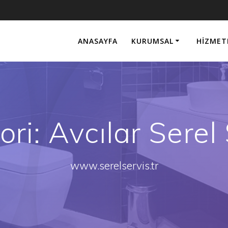
ANASAYFA
KURUMSAL
HIZMET
ori:
Avcılar Serel
www.serelservis.tr