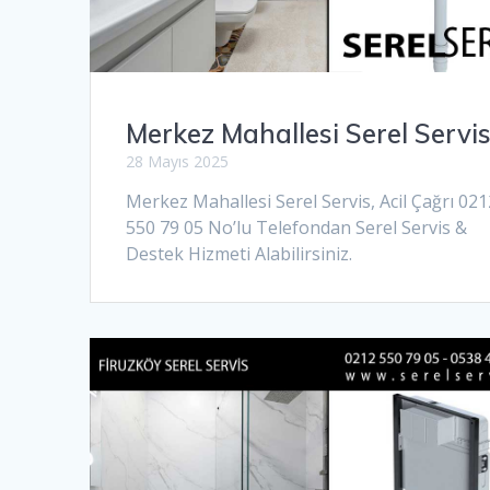
Merkez Mahallesi Serel Servi
28 Mayıs 2025
Merkez Mahallesi Serel Servis, Acil Çağrı 021
550 79 05 No’lu Telefondan Serel Servis &
Destek Hizmeti Alabilirsiniz.