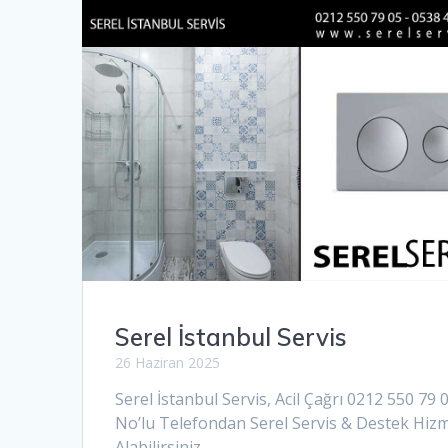
Serel İstanbul Servis
26 Haziran 2025
Serel İstanbul Servis, Acil Çağrı 0212 550 79 
No’lu Telefondan Serel Servis & Destek Hizm
Alabilirsiniz.