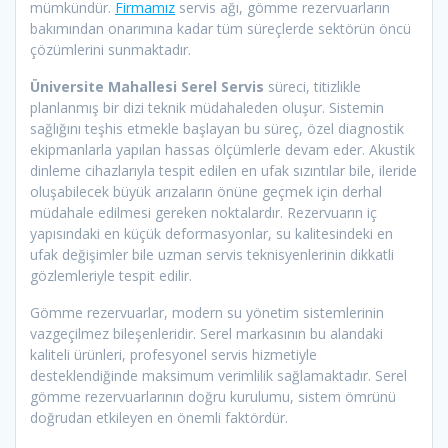
mümkündür.
Firmamız
servis ağı, gömme rezervuarların
bakımından onarımına kadar tüm süreçlerde sektörün öncü
çözümlerini sunmaktadır.
Üniversite Mahallesi Serel Servis
süreci, titizlikle
planlanmış bir dizi teknik müdahaleden oluşur. Sistemin
sağlığını teşhis etmekle başlayan bu süreç, özel diagnostik
ekipmanlarla yapılan hassas ölçümlerle devam eder. Akustik
dinleme cihazlarıyla tespit edilen en ufak sızıntılar bile, ileride
oluşabilecek büyük arızaların önüne geçmek için derhal
müdahale edilmesi gereken noktalardır. Rezervuarın iç
yapısındaki en küçük deformasyonlar, su kalitesindeki en
ufak değişimler bile uzman servis teknisyenlerinin dikkatli
gözlemleriyle tespit edilir.
Gömme rezervuarlar, modern su yönetim sistemlerinin
vazgeçilmez bileşenleridir. Serel markasının bu alandaki
kaliteli ürünleri, profesyonel servis hizmetiyle
desteklendiğinde maksimum verimlilik sağlamaktadır. Serel
gömme rezervuarlarının doğru kurulumu, sistem ömrünü
doğrudan etkileyen en önemli faktördür.