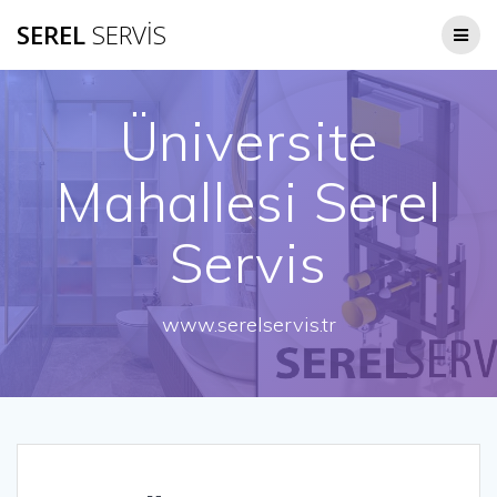
Skip
SEREL
SERVİS
to
content
Üniversite
Mahallesi Serel
Servis
www.serelservis.tr