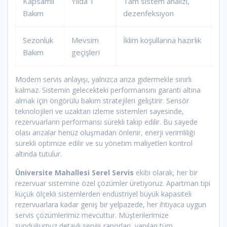
Kapsamlı
Yılda 1
Tam sistem analizi,
Bakım
dezenfeksiyon
Sezonluk
Mevsim
İklim koşullarına hazırlık
Bakım
geçişleri
Modern servis anlayışı, yalnızca arıza gidermekle sınırlı
kalmaz. Sistemin gelecekteki performansını garanti altına
almak için öngörülü bakım stratejileri geliştirir. Sensör
teknolojileri ve uzaktan izleme sistemleri sayesinde,
rezervuarların performansı sürekli takip edilir. Bu sayede
olası arızalar henüz oluşmadan önlenir, enerji verimliliği
sürekli optimize edilir ve su yönetim maliyetleri kontrol
altında tutulur.
Üniversite Mahallesi Serel Servis
ekibi olarak, her bir
rezervuar sistemine özel çözümler üretiyoruz. Apartman tipi
küçük ölçekli sistemlerden endüstriyel büyük kapasiteli
rezervuarlara kadar geniş bir yelpazede, her ihtiyaca uygun
servis çözümlerimiz mevcuttur. Müşterilerimize
sunduğumuz detaylı servis raporları, yapılan tüm