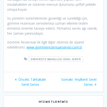
müdahaleleri ve sistemin mevcut durumunu şeffaf şekilde
ortaya koyar.
Su yönetim sistemlerinizin güvenliği ve sürekliliği için,
gömme rezervuar servislerinizi uzman ellerine teslim
etmenizi önemle tavsiye ederiz. Firmamız servis ağı olarak,
her zaman yanınızdayız.
Gömme Rezervuar ile ilgili diğer sitemizi de ziyaret
edebilirsiniz.
www.gommerezervuarservisi.com.tr
ÜNIVERSITE MAHALLESI SEREL SERVIS
Yazı
Önceki
Sonraki
Önceki:
Tahtakale
Sonraki:
Yeşilkent Serel
gezinmesi
yazı:
yazı:
Serel Servis
Servis
HIZMETLERIMIZ